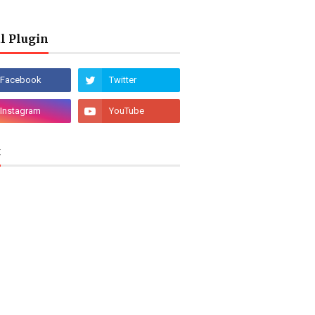
l Plugin
t