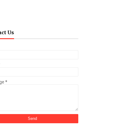
act Us
*
ge
*